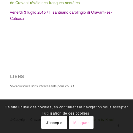
de Cravant révèle ses fresques secrètes
venerdì 3 luglio 2015 / Il santuario carolingio di Cravant-les-
Coteaux
LIENS
Voici quelques liens intéressants pour vous !
Ce site utilise des cookies, en continuant la navigation vous accepter
l'utilisation de ces cookies.
© Copyright - Cravant-les-coteaux -
Enfold WordPress Theme by Kriesi
J'accepte
Masquer